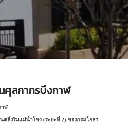
ด่านศุลกากรบึงกาฬ
งกาฬ
ลิ่งริมแม่น้ำโขง (ระยะที่
2
) ของกรมโยธา